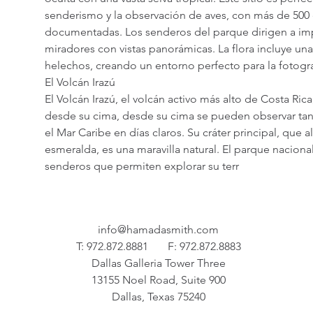
senderismo y la observación de aves, con más de 500 
documentadas. Los senderos del parque dirigen a im
miradores con vistas panorámicas. La flora incluye un
helechos, creando un entorno perfecto para la fotogra
El Volcán Irazú
El Volcán Irazú, el volcán activo más alto de Costa Rica
desde su cima, desde su cima se pueden observar ta
el Mar Caribe en días claros. Su cráter principal, que 
esmeralda, es una maravilla natural. El parque naciona
senderos que permiten explorar su terr
info@hamadasmith.com
T: 972.872.8881
F: 972.872.8883
Dallas Galleria Tower Three
13155 Noel Road, Suite 900
Dallas, Texas 75240