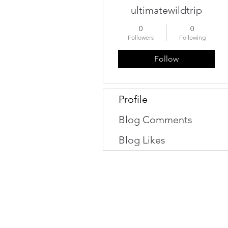
ultimatewildtrip
0
0
Followers
Following
Follow
Profile
Blog Comments
Blog Likes