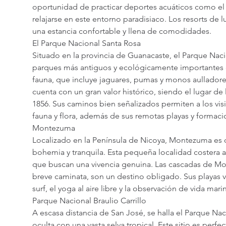
oportunidad de practicar deportes acuáticos como el 
relajarse en este entorno paradisiaco. Los resorts de l
una estancia confortable y llena de comodidades.
El Parque Nacional Santa Rosa
Situado en la provincia de Guanacaste, el Parque Naci
parques más antiguos y ecológicamente importantes d
fauna, que incluye jaguares, pumas y monos aulladore
cuenta con un gran valor histórico, siendo el lugar de 
1856. Sus caminos bien señalizados permiten a los visi
fauna y flora, además de sus remotas playas y formaci
Montezuma
Localizado en la Península de Nicoya, Montezuma es 
bohemia y tranquila. Esta pequeña localidad costera at
que buscan una vivencia genuina. Las cascadas de Mo
breve caminata, son un destino obligado. Sus playas v
surf, el yoga al aire libre y la observación de vida mar
Parque Nacional Braulio Carrillo
A escasa distancia de San José, se halla el Parque Naci
oculta con una vasta selva tropical. Este sitio es perfe