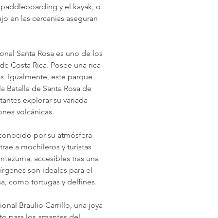
paddleboarding y el kayak, o 
ujo en las cercanías aseguran 
onal Santa Rosa es uno de los 
e Costa Rica. Posee una rica 
s. Igualmente, este parque 
la Batalla de Santa Rosa de 
tantes explorar su variada 
ones volcánicas.
conocido por su atmósfera 
rae a mochileros y turistas 
ntezuma, accesibles tras una 
írgenes son ideales para el 
ina, como tortugas y delfines.
onal Braulio Carrillo, una joya 
cto para los amantes del 