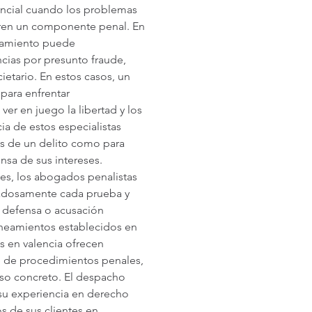
ncial cuando los problemas 
ieren un componente penal. En 
damiento puede 
ias por presunto fraude, 
ietario. En estos casos, un 
ara enfrentar 
r en juego la libertad y los 
a de estos especialistas 
os de un delito como para 
sa de sus intereses. 
es, los abogados penalistas 
dadosamente cada prueba y 
e defensa o acusación 
lineamientos establecidos en 
s en valencia ofrecen 
e de procedimientos penales, 
so concreto. El despacho 
 su experiencia en derecho 
 de sus clientes en 