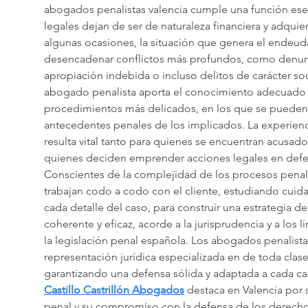
abogados penalistas valencia cumple una función ese
legales dejan de ser de naturaleza financiera y adqu
algunas ocasiones, la situación que genera el endeu
desencadenar conflictos más profundos, como denunc
apropiación indebida o incluso delitos de carácter soc
abogado penalista aporta el conocimiento adecuado p
procedimientos más delicados, en los que se pueden ve
antecedentes penales de los implicados. La experienci
resulta vital tanto para quienes se encuentran acusad
quienes deciden emprender acciones legales en defen
Conscientes de la complejidad de los procesos penal
trabajan codo a codo con el cliente, estudiando cui
cada detalle del caso, para construir una estrategia d
coherente y eficaz, acorde a la jurisprudencia y a los 
la legislación penal española. Los abogados penalista
representación jurídica especializada en de toda clas
garantizando una defensa sólida y adaptada a cada ca
Castillo Castrillón Abogados
 destaca en Valencia por
penal y su compromiso con la defensa de los derechos